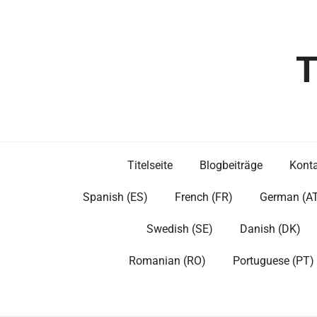
Skip
to
content
T
Titelseite
Blogbeiträge
Kont
Spanish (ES)
French (FR)
German (A
Swedish (SE)
Danish (DK)
Romanian (RO)
Portuguese (PT)