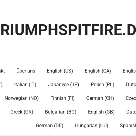
RIUMPHSPITFIRE.
akt
Über uns
English (US)
English (CA)
Englis
T)
Italian (IT)
Japanese (JP)
Polish (PL)
Dutc
Norwegian (NO)
Finnish (FI)
German (CH)
Czec
Greek (GR)
Bulgarian (BG)
English (GB)
Dutc
German (DE)
Hungarian (HU)
Spanis