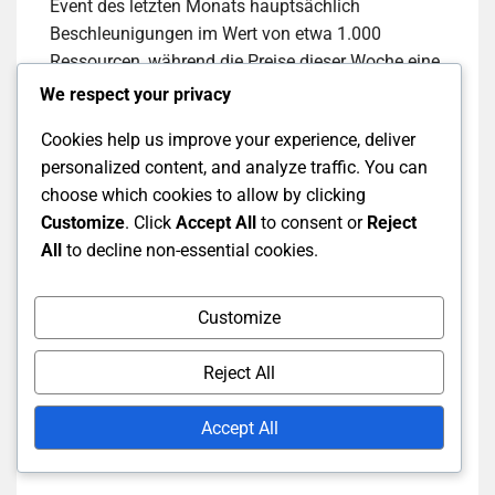
Event des letzten Monats hauptsächlich
Beschleunigungen im Wert von etwa 1.000
Ressourcen, während die Preise dieser Woche eine
Mischung enthalten, die insgesamt etwa 1.200
We respect your privacy
Ressourcen beträgt, wenn man Beschleunigungen
Cookies help us improve your experience, deliver
und Ressourcenpakete kombiniert.
personalized content, and analyze traffic. You can
choose which cookies to allow by clicking
Die Spieler haben festgestellt, dass die
Customize
. Click
Accept All
to consent or
Reject
Einbeziehung von mehr Ressourcenoptionen im
All
to decline non-essential cookies.
Event dieser Woche eine bessere strategische
Planung ermöglicht, insbesondere für diejenigen,
die ihre Gameplay-Effizienz verbessern möchten.
Customize
Reject All
Analyse des Preiswerts im
Accept All
Laufe der Zeit